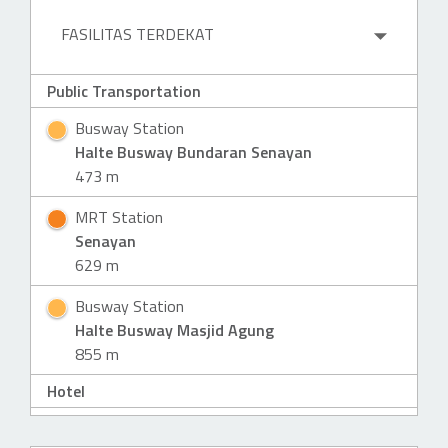
FASILITAS TERDEKAT
Public Transportation
Busway Station
Halte Busway Bundaran Senayan
473 m
MRT Station
Senayan
629 m
Busway Station
Halte Busway Masjid Agung
855 m
BS
Hotel
Hotel (4 & 5 stars)