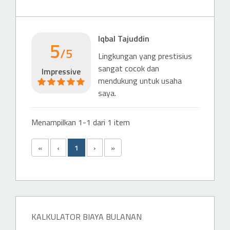
Mall
FX Sudirman
818 m
Iqbal Tajuddin
5
/5
Lingkungan yang prestisius
sangat cocok dan
Impressive
mendukung untuk usaha
saya.
Menampilkan 1-1 dari 1 item
«
‹
1
›
»
KALKULATOR BIAYA BULANAN