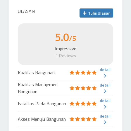
Hotel Fairmont Jakarta
626 m
ULASAN
Tulis Ulasan
Hotel (4 & 5 stars)
HARRIS Suites FX Sudirman
5.0
757 m
/5
Mall
Impressive
1 Reviews
Mall
Senayan City
66 m
detail
Kualitas Bangunan
Mall
Kualitas Manajemen
detail
STC Senayan
Bangunan
215 m
detail
Fasilitas Pada Bangunan
Mall
Plaza Senayan
detail
Akses Menuju Bangunan
305 m