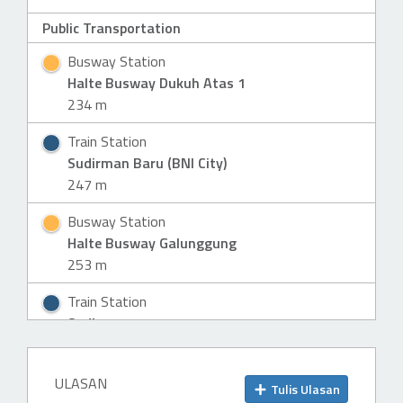
Public Transportation
Busway Station
Halte Busway Dukuh Atas 1
234 m
H
MR
Train Station
Sudirman Baru (BNI City)
247 m
Busway Station
Halte Busway Galunggung
253 m
H
Train Station
Sudirman
279 m
MRT Station
ULASAN
Tulis Ulasan