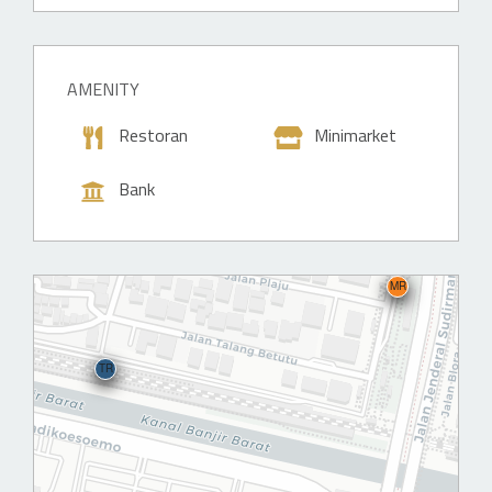
H
H
M
AMENITY
H
Restoran
Minimarket
Bank
MR
TR
TR