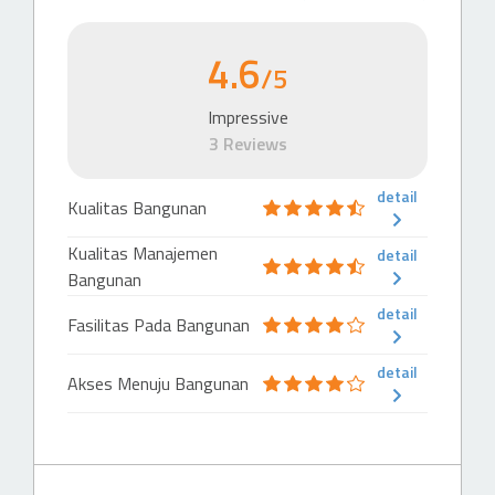
Dukuh Atas
328 m
4.6
LRT Station
/5
Dukuh Atas
Impressive
501 m
3 Reviews
Train Station
Karet
detail
Kualitas Bangunan
594 m
Kualitas Manajemen
detail
Busway Station
Bangunan
Halte Busway Tosari
detail
633 m
Fasilitas Pada Bangunan
MRT Station
detail
Akses Menuju Bangunan
Setiabudi
646 m
Busway Station
Halte Busway Flyover Kuningan