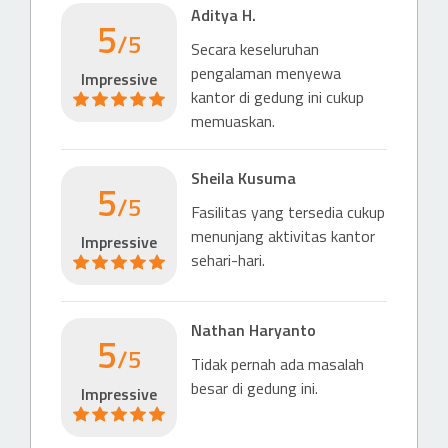
Aditya H.
716 m
5
/5
Secara keseluruhan
Hotel
pengalaman menyewa
Impressive
Hotel (4 & 5 stars)
kantor di gedung ini cukup
Shangri-La Jakarta
memuaskan.
263 m
Sheila Kusuma
Hotel (4 & 5 stars)
5
/5
Waldorf Astoria Hotel
Fasilitas yang tersedia cukup
475 m
menunjang aktivitas kantor
Impressive
sehari-hari.
Hotel (4 & 5 stars)
Pan Pacific Jakarta
557 m
Nathan Haryanto
5
/5
Hotel (4 & 5 stars)
Tidak pernah ada masalah
Park Royal Jakarta
besar di gedung ini.
Impressive
569 m