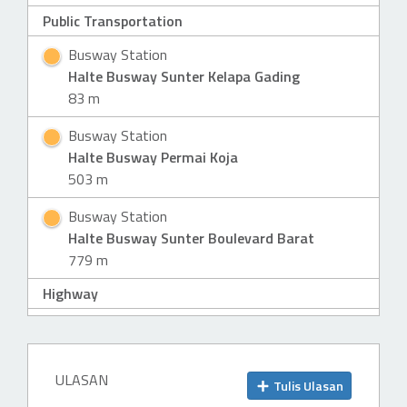
Public Transportation
Busway Station
Halte Busway Sunter Kelapa Gading
83 m
Busway Station
EN
Halte Busway Permai Koja
503 m
Busway Station
BS
Halte Busway Sunter Boulevard Barat
779 m
Highway
Highway-Entrance
M
Gerbang Tol Sunter Podomoro
659 m
ULASAN
Tulis Ulasan
Mall