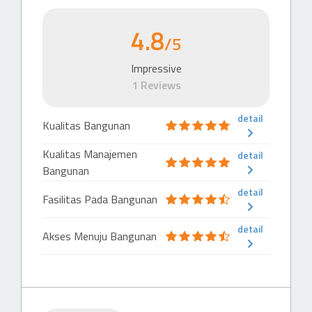
Mall
4.8
/5
Mall Artha Gading
427 m
Impressive
1 Reviews
Mall
Mall of Indonesia
951 m
detail
Kualitas Bangunan
Kualitas Manajemen
detail
Bangunan
detail
Fasilitas Pada Bangunan
detail
Akses Menuju Bangunan