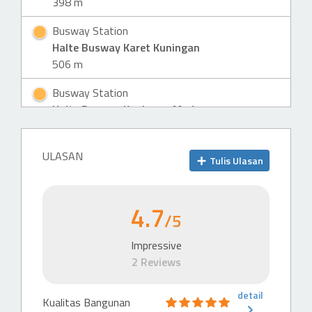
398 m
Busway Station
Halte Busway Karet Kuningan
506 m
Busway Station
Halte Busway Kuningan Madya
802 m
Hotel
ULASAN
Tulis Ulasan
Hotel (4 & 5 stars)
Citadines Apart Hotel
4.7
293 m
/5
Hotel (4 & 5 stars)
Impressive
Hotel JS Luwansa
2 Reviews
459 m
detail
Hotel (4 & 5 stars)
Kualitas Bangunan