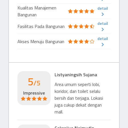
The Westin Jakarta
Kualitas Manajemen
detail
497 m
Bangunan
Hotel (4 & 5 stars)
detail
Fasilitas Pada Bangunan
Wyndham Casablanca Jakarta
828 m
detail
Akses Menuju Bangunan
Mall
Mall
Epicentrum Walk
103 m
Listyaningsih Sujana
5
/5
Mall
Area umum seperti lobi,
Plaza Festival
koridor, dan toilet selalu
Impressive
273 m
bersih dan terjaga. Lokasi
juga cukup dekat dengan
Mall
mall.
Setiabudi One
666 m