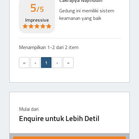
Cakrajiya Najmudin
5
Mall
/5
Gedung ini memiliki sistem
Kuningan City
keamanan yang baik
869 m
Impressive
Menampilkan 1-2 dari 2 item
«
‹
1
›
»
Mulai dari
Enquire untuk Lebih Detil