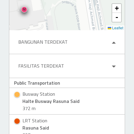
+
M
-
Leaflet
BANGUNAN TERDEKAT
H
FASILITAS TERDEKAT
H
Public Transportation
Busway Station
Halte Busway Rasuna Said
372 m
LRT Station
Rasuna Said