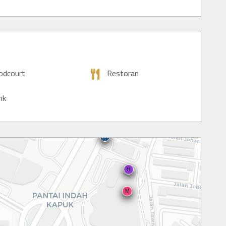
odcourt
Restoran
nk
H
M