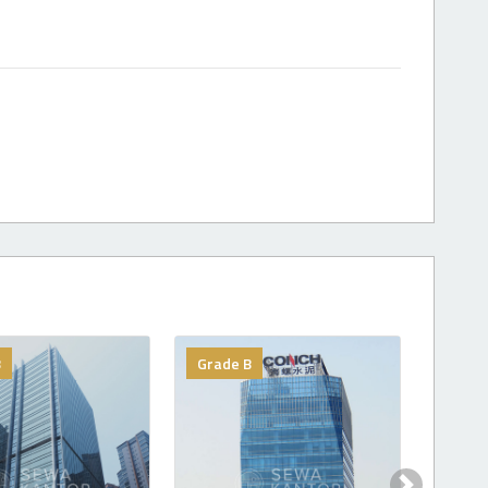
B
Grade B