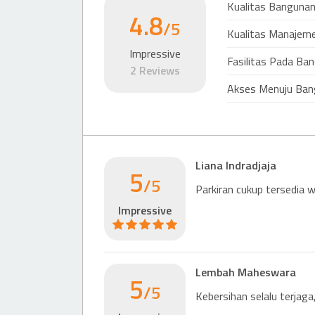
Kualitas Banguna
4.8
Mall
/5
Kualitas Manajem
Mall
Impressive
PIK Avenue Mall
Fasilitas Pada Ba
2 Reviews
205 m
Akses Menuju Ban
EX
EN
Liana Indradjaja
5
/5
Parkiran cukup tersedia wa
Impressive
Lembah Maheswara
5
/5
Kebersihan selalu terjaga,