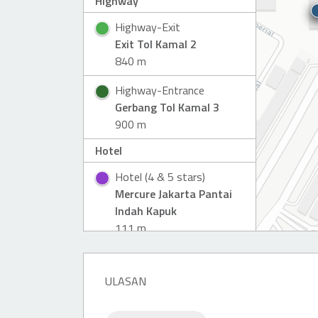
Highway
Highway-Exit
Exit Tol Kamal 2
840 m
Highway-Entrance
Gerbang Tol Kamal 3
900 m
Hotel
Hotel (4 & 5 stars)
Mercure Jakarta Pantai
Indah Kapuk
111 m
Hotel (4 & 5 stars)
Swissotel Jakarta PIK
ULASAN
Avenue
251 m