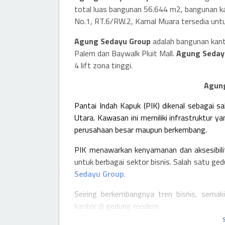
total luas bangunan 56.644 m2, bangunan kan
No.1, RT.6/RW.2, Kamal Muara tersedia unt
Agung Sedayu Group
adalah bangunan kan
Palem dan Baywalk Pluit Mall.
Agung Seday
4 lift zona tinggi.
Agun
Pantai Indah Kapuk (PIK) dikenal sebagai s
Utara. Kawasan ini memiliki infrastruktur ya
perusahaan besar maupun berkembang.
PIK menawarkan kenyamanan dan aksesibili
untuk berbagai sektor bisnis. Salah satu ge
Sedayu Group
.
Seiring berkembangnya tren bisnis, sema
kantor di gedung modern