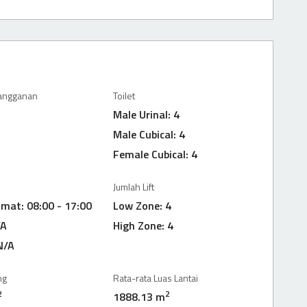
langganan
Toilet
Male Urinal: 4
Male Cubical: 4
Female Cubical: 4
Jumlah Lift
umat: 08:00 - 17:00
Low Zone: 4
/A
High Zone: 4
N/A
ng
Rata-rata Luas Lantai
2
2
1888.13 m