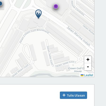
H
+
-
Leaflet
Tulis Ulasan