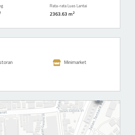
ng
Rata-rata Luas Lantai
2
2
2363.63 m
storan
Minimarket
TR