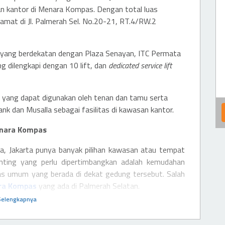
an kantor di Menara Kompas. Dengan total luas
mat di Jl. Palmerah Sel. No.20-21, RT.4/RW.2
 yang berdekatan dengan Plaza Senayan, ITC Permata
g dilengkapi dengan 10 lift, dan
dedicated service lift
r yang dapat digunakan oleh tenan dan tamu serta
k dan Musalla sebagai fasilitas di kawasan kantor.
nara Kompas
a, Jakarta punya banyak pilihan kawasan atau tempat
enting yang perlu dipertimbangkan adalah kemudahan
tas umum yang berada di dekat gedung tersebut. Salah
ra Kompas
yang ada di Palmerah Selatan.
Selengkapnya