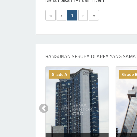
«
‹
1
›
»
BANGUNAN SERUPA DI AREA YANG SAMA
Grade A
Grade 
Previous slide