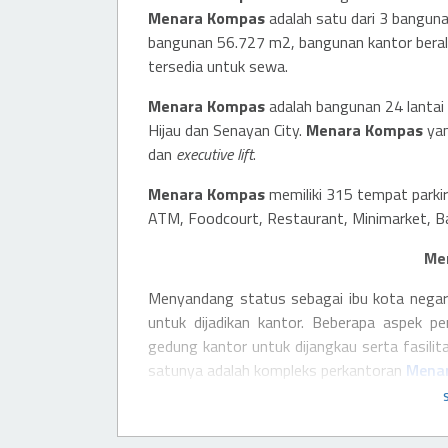
Menara Kompas
adalah satu dari 3 bangun
bangunan 56.727 m2, bangunan kantor berala
tersedia untuk sewa.
Menara Kompas
adalah bangunan 24 lantai
Hijau dan Senayan City.
Menara Kompas
yan
dan
executive lift
.
Menara Kompas
memiliki 315 tempat parki
ATM, Foodcourt, Restaurant, Minimarket, Ban
Me
Menyandang status sebagai ibu kota negar
untuk dijadikan kantor. Beberapa aspek p
gedung kantor untuk dijangkau serta fasili
satunya adalah kompleks perkantoran
Mena