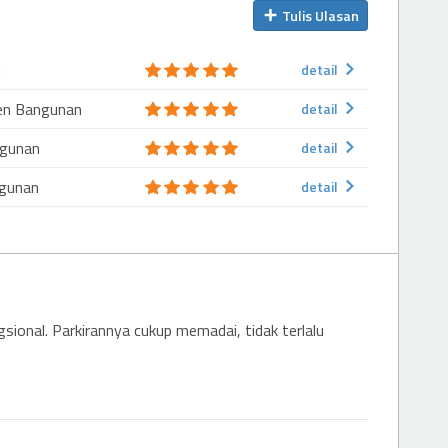
Tulis Ulasan
n
detail
en Bangunan
detail
H
ngunan
detail
gunan
detail
gsional. Parkirannya cukup memadai, tidak terlalu