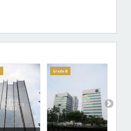
B
Grade B
Next slide