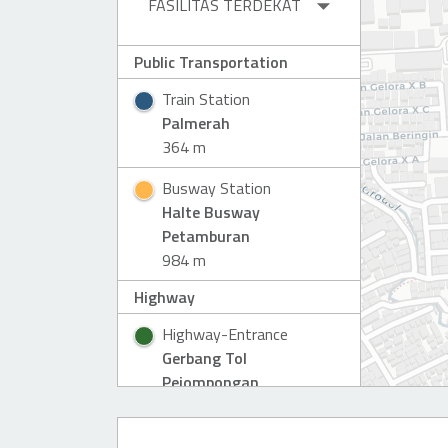
FASILITAS TERDEKAT
Public Transportation
Train Station
Palmerah
364 m
Busway Station
Halte Busway
Petamburan
984 m
Highway
Highway-Entrance
Gerbang Tol
Pejompongan
837 m
Hotel