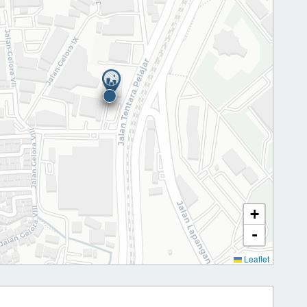
+
-
Leaflet