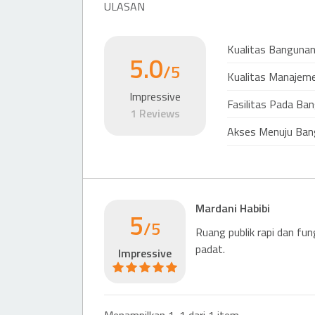
ULASAN
Hotel (4 & 5 stars)
Hotel Mulia
Kualitas Banguna
554 m
5.0
/5
Kualitas Manajem
Mall
Impressive
Fasilitas Pada Ba
Mall
1 Reviews
Senayan Park
Akses Menuju Ban
933 m
Mardani Habibi
5
/5
Ruang publik rapi dan fun
padat.
Impressive
Menampilkan 1-1 dari 1 item