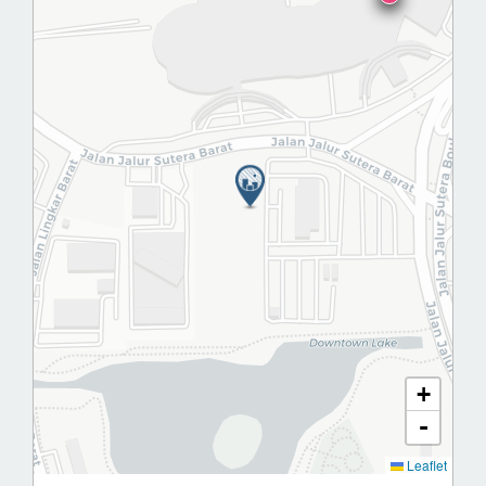
+
-
Leaflet